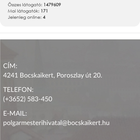
Összes látogató:
1479609
Mai látogatók:
171
Jelenleg online:
4
CÍM:
4241 Bocskaikert, Poroszlay út 20.
TELEFON:
(+3652) 583-450
E-MAIL:
polgarmesterihivatal@bocskaikert.hu