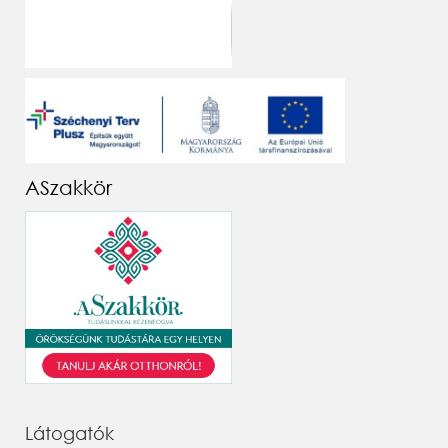
ASzakkör
Látogatók