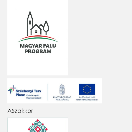
ASzakkör