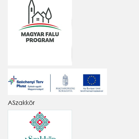
ASzakkör