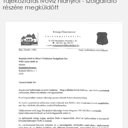
Tájékoztatás ivóvíz hiányról - szolgáltató
részére megküldött