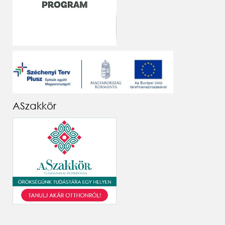
ASzakkör