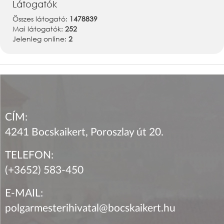
Látogatók
Összes látogató:
1478839
Mai látogatók:
252
Jelenleg online:
2
CÍM:
4241 Bocskaikert, Poroszlay út 20.
TELEFON:
(+3652) 583-450
E-MAIL:
polgarmesterihivatal@bocskaikert.hu