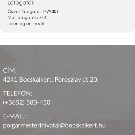
Látogatók
Összes látogató:
1479301
Mai látogatók:
714
Jelenleg online:
8
CÍM:
4241 Bocskaikert, Poroszlay út 20.
TELEFON:
(+3652) 583-450
E-MAIL:
polgarmesterihivatal@bocskaikert.hu