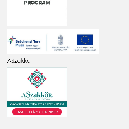
ASzakkör